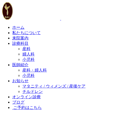
ホーム
私たちについて
来院案内
診療科目
産科
婦人科
小児科
医師紹介
産科・婦人科
小児科
お知らせ
マタニティ / ウィメンズ / 産後ケア
チルドレン
オンライン診療
ブログ
ご予約はこちら