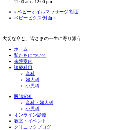
11:00 am - 12:00 pm
«
ベビーオイルマッサージ/対面
ベビービクス/対面
»
大切な命と、皆さまの一生に寄り添う
ホーム
私たちについて
来院案内
診療科目
産科
婦人科
小児科
医師紹介
産科・婦人科
小児科
オンライン診療
教室・イベント
クリニックブログ