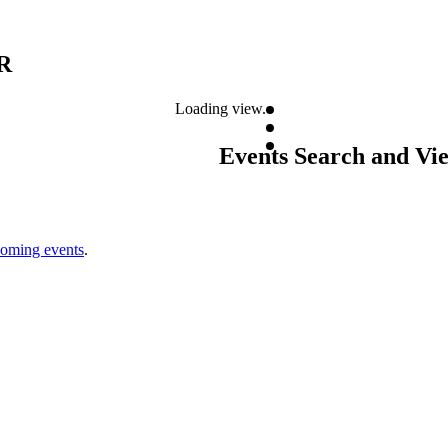
R
Loading view.
Events Search and Vi
coming events
.