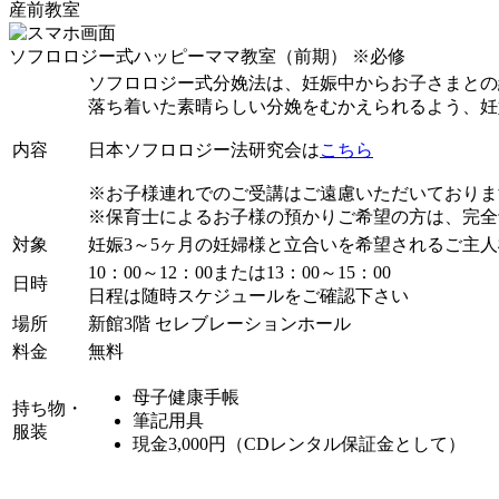
産前教室
ソフロロジー式ハッピーママ教室（前期）
※必修
ソフロロジー式分娩法は、妊娠中からお子さまとの
落ち着いた素晴らしい分娩をむかえられるよう、妊
内容
日本ソフロロジー法研究会は
こちら
※お子様連れでのご受講はご遠慮いただいておりま
※保育士によるお子様の預かりご希望の方は、完全
対象
妊娠3～5ヶ月の妊婦様と立合いを希望されるご主人
10：00～12：00または13：00～15：00
日時
日程は随時スケジュールをご確認下さい
場所
新館3階 セレブレーションホール
料金
無料
母子健康手帳
持ち物・
筆記用具
服装
現金3,000円（CDレンタル保証金として）