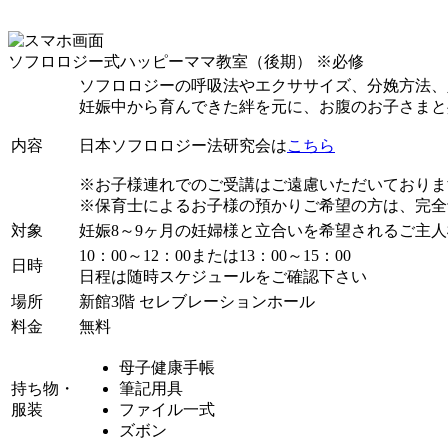
ソフロロジー式ハッピーママ教室（後期）
※必修
ソフロロジーの呼吸法やエクササイズ、分娩方法、
妊娠中から育んできた絆を元に、お腹のお子さまと
内容
日本ソフロロジー法研究会は
こちら
※お子様連れでのご受講はご遠慮いただいておりま
※保育士によるお子様の預かりご希望の方は、完全
対象
妊娠8～9ヶ月の妊婦様と立合いを希望されるご主人
10：00～12：00または13：00～15：00
日時
日程は随時スケジュールをご確認下さい
場所
新館3階 セレブレーションホール
料金
無料
母子健康手帳
持ち物・
筆記用具
服装
ファイル一式
ズボン