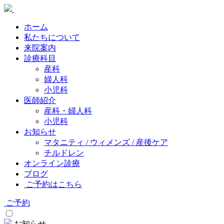
ホーム
私たちについて
来院案内
診療科目
産科
婦人科
小児科
医師紹介
産科・婦人科
小児科
お知らせ
マタニティ / ウィメンズ / 産後ケア
チルドレン
オンライン診療
ブログ
ご予約はこちら
ご予約
お知らせ