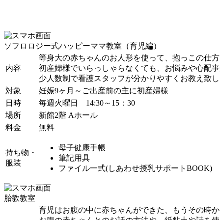
ソフロロジー式ハッピーママ教室（育児編）
等身大の赤ちゃんのお人形を使って、抱っこの仕方
内容
初産婦様でいらっしゃらなくても、お悩みや心配事
少人数制で看護スタッフが分かりやすくお教え致し
対象
妊娠9ヶ月～ご出産前の主に初産婦様
日時
毎週火曜日 14:30～15：30
場所
新館2階 Aホール
料金
無料
母子健康手帳
持ち物・
筆記用具
服装
ファイル一式(しあわせ授乳サポートBOOK)
胎教教室
育児はお腹の中に赤ちゃんができた、もうその時か