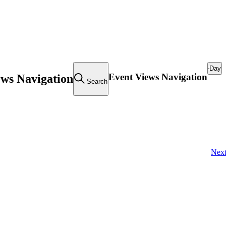
Day
Event Views Navigation
ews Navigation
Search
Nex