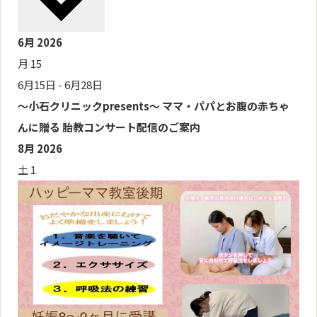
オフィシャルSNS
6月 2026
Facebook
Instagram
月
15
採用について
6月15日
-
6月28日
リクルート・採用情報
～小石クリニックpresents～ ママ・パパとお腹の赤ちゃ
んに贈る 胎教コンサート配信のご案内
8月 2026
土
1