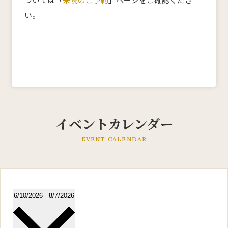
い。
産科
婦人科
小児科
医師紹介
産科・婦人科
小児科
オンライン診療
教室・イベント
イベントカレンダー
クリニックブログ
EVENT CALENDAR
Select
6/10/2026
-
8/7/2026
インフォメーション
date.
お知らせ