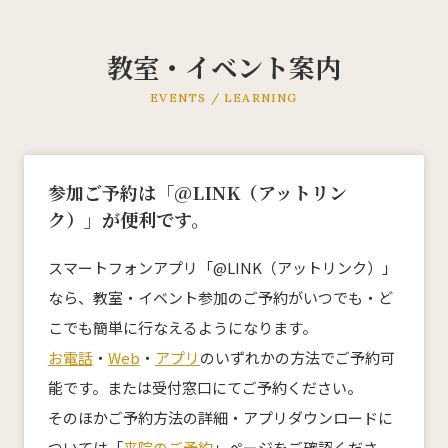
教室・イベント案内
KMC産後ケアセンター
EVENTS / LEARNING
0532-66-5143
ご予約についてはこちら
参加ご予約は「@LINK（アットリン
ク）」が便利です。
スマートフォンアプリ「@LINK（アットリンク）」
ホーム
なら、教室・イベント参加のご予約がいつでも・ど
こでも簡単に行なえるようになります。
私たちについて
お電話
・
Web
・
アプリ
のいずれかの方法でご予約可
能です。または受付窓口にてご予約ください。
来院案内
そのほかご予約方法の詳細・アプリダウンロードに
診療科目
ついては「
来院のご予約
」ページをご確認くださ