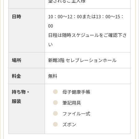
望されるご主人様
日時
10：00～12：00または13：00～15：
00
日程は随時スケジュールをご確認下さ
い
場所
新館3階 セレブレーションホール
料金
無料
持ち物・
母子健康手帳
服装
筆記用具
ファイル一式
ズボン