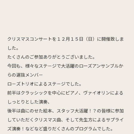
産科
婦人科
小児科
医師紹介
産科・婦人科
小児科
クリスマスコンサートを１２月１５日（日）に開催致しま
した。
オンライン診療
たくさんのご参加ありがとうございました。
教室・イベント
今回も、様々なステ－ジで大活躍のローズアンサンブルか
らの選抜メンバ－
クリニックブログ
ロ－ズトリオによるステ－ジでした。
前半はクラッシックを中心にピアノ、ヴァイオリンによる
しっとりとした演奏、
後半は曲にのせた絵本、スタッフ大活躍！？の皆様に参加
していただくクリスマス曲、そして先生方によるサプライ
インフォメーション
ズ演奏！などなど盛りだくさんのプログラムでした。
お知らせ