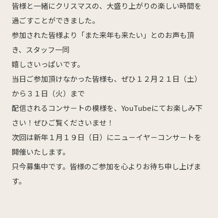
皆様と一緒にクリスマスの、大盛り上がりの楽しい時間を
オフィシャルSNS
過ごすことができました。
Facebook
Instagram
参加された皆様より「また来年も来たい」とのお声も頂
き、スタッフ一同
採用について
嬉しさいっぱいです。
リクルート・採用情報
当日ご参加頂けなかった皆様も、ぜひ１２月２１日（土）
から３１日（火）まで
配信されるコンサ－トの模様を、YouTubeにてお楽しみ下
さい！ぜひご覧くださいませ！
次回は新年１月１９日（日）にニュ－イヤ－コンサ－トを
開催いたします。
只今募集中です。皆様のご参加を心よりお待ち申し上げま
す。