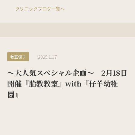
クリニックブログ一覧へ
KMC産後ケアセンター
0532-66-5143
ご予約についてはこちら
2025.1.17
教室便り
〜大人気スペシャル企画〜 2月18日
開催『胎教教室』with『仔羊幼稚
ホーム
園』
私たちについて
来院案内
診療科目