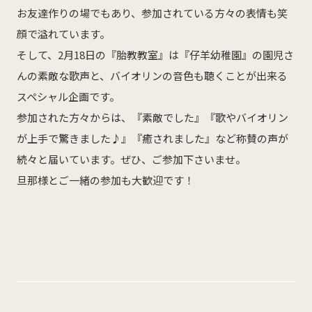
お友達作りの場でもあり、参加されている方々の表情も笑
オフィシャルSNS
顔で溢れています。
Facebook
Instagram
そして、2月18日の『胎教教室』は『仔羊幼稚園』の園児さ
んの素敵な歌声と、バイオリンの音色も聴くことが出来る
採用について
スペシャル企画です。
リクルート・採用情報
参加された方々からは、『素敵でした』『歌やバイオリン
が上手で驚きました♪』『癒されました』など称賛の声が
続々と届いています。ぜひ、ご参加下さいませ。
旦那様とご一緒の参加も大歓迎です！