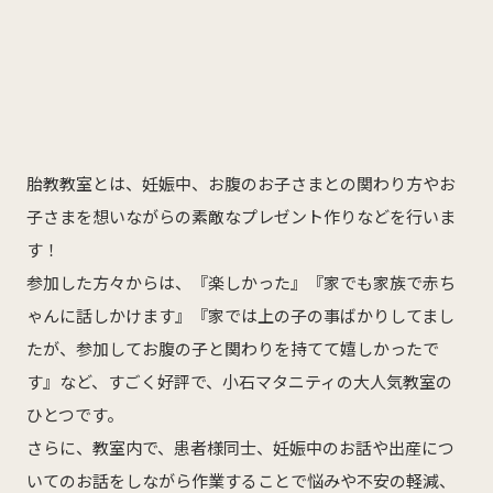
産科
婦人科
小児科
医師紹介
産科・婦人科
小児科
胎教教室とは、妊娠中、お腹のお子さまとの関わり方やお
オンライン診療
子さまを想いながらの素敵なプレゼント作りなどを行いま
教室・イベント
す！
参加した方々からは、『楽しかった』『家でも家族で赤ち
クリニックブログ
ゃんに話しかけます』『家では上の子の事ばかりしてまし
たが、参加してお腹の子と関わりを持てて嬉しかったで
す』など、すごく好評で、小石マタニティの大人気教室の
ひとつです。
さらに、教室内で、患者様同士、妊娠中のお話や出産につ
インフォメーション
いてのお話をしながら作業することで悩みや不安の軽減、
お知らせ