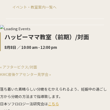
イベント・教室案内一覧へ
KMC産後ケアセンター
0532-66-5143
ハッピーママ教室（前期）/対面
ご予約についてはこちら
8月8日 ／ 10:00 am
-
12:00 pm
«
アフタービクス/対面
ホーム
KMC産後ケアセンター見学会
»
私たちについて
落ち着いた素晴らしい分娩をむかえられるよう、妊娠中の過ごし
来院案内
方から分娩の方法まで指導致します。
日本ソフロロジー法研究会は
こちら
診療科目