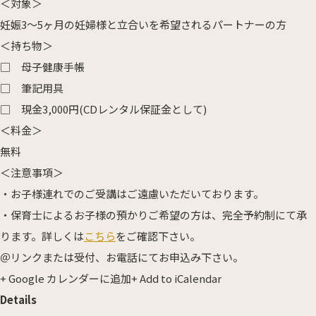
＜対象＞
産科
婦人科
小児科
妊娠3～5ヶ月の妊婦様と立合いを希望されるパートナーの方
＜持ち物＞
医師紹介
□ 母子健康手帳
産科・婦人科
小児科
□ 筆記用具
□ 現金3,000円(CDレンタル保証金として)
オンライン診療
＜料金＞
無料
教室・イベント
＜注意事項＞
クリニックブログ
・お子様連れでのご受講はご遠慮いただいております。
・保育士によるお子様の預かりご希望の方は、完全予約制にて承
ります。詳しくは
こちら
をご確認下さい。
＠リンクまたは受付、お電話にてお申込み下さい。
+ Google カレンダーに追加
+ Add to iCalendar
インフォメーション
Details
お知らせ