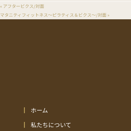
«
アフタービクス/対面
マタニティフィットネス～ピラティス＆ビクス～/対面
»
ホーム
私たちについて
来院案内
診療科目
産科
婦人科
小児科
ホーム
私たちについて