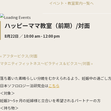
イベント・教室案内一覧へ
ハッピーママ教室（前期）/対面
8月22日 ／ 10:00 am
-
12:00 pm
«
アフタービクス/対面
マタニティフィットネス～ピラティス＆ビクス～/対面
»
落ち着いた素晴らしい分娩をむかえられるよう、妊娠中の過ごし
日本ソフロロジー法研究会は
こちら
＜対象＞
妊娠3～5ヶ月の妊婦様と立合いを希望されるパートナーの方
＜持ち物＞