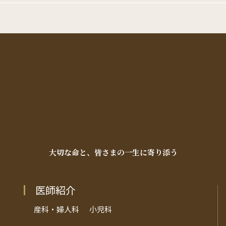
ご予約についてはこちら
医師紹介
イン
お
産科・婦人科
小児科
オフ
オンライン診療
Fac
教室・イベント
大切な命と、皆さまの一生に寄り添う
採用
リ
クリニックブログ
医師紹介
産科・婦人科
小児科