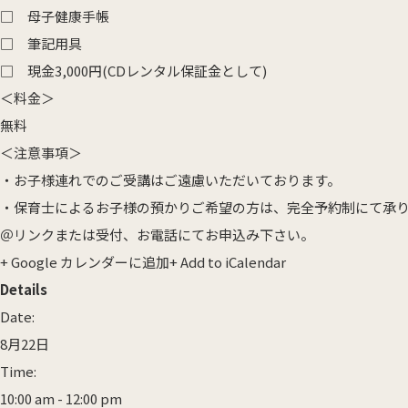
□ 母子健康手帳
□ 筆記用具
□ 現金3,000円(CDレンタル保証金として)
＜料金＞
無料
＜注意事項＞
・お子様連れでのご受講はご遠慮いただいております。
小石マタニテ
・保育士によるお子様の預かりご希望の方は、完全予約制にて承
0532-
＠リンクまたは受付、お電話にてお申込み下さい。
+ Google カレンダーに追加
+ Add to iCalendar
Details
Date:
KMCウィメンズ
8月22日
0532-
Time:
10:00 am - 12:00 pm