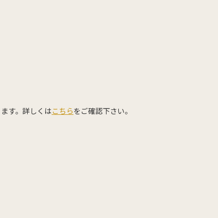
ィクリニック
小石チルド
ります。詳しくは
こちら
をご確認下さい。
66-1212
0532
ヘルスクリニック
KMC産後
66-5514
0532