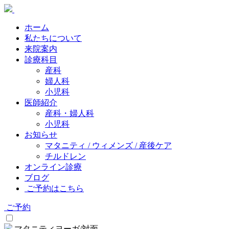
ホーム
私たちについて
来院案内
診療科目
産科
婦人科
小児科
医師紹介
産科・婦人科
小児科
お知らせ
マタニティ / ウィメンズ / 産後ケア
チルドレン
オンライン診療
ブログ
ご予約はこちら
ご予約
マタニティヨーガ/対面