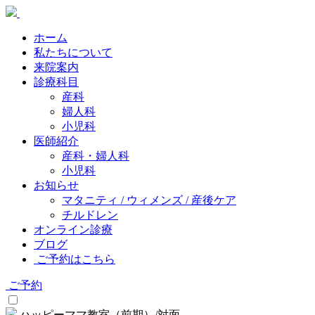
ホーム
私たちについて
来院案内
診療科目
産科
婦人科
小児科
医師紹介
産科・婦人科
小児科
お知らせ
マタニティ / ウィメンズ / 産後ケア
チルドレン
オンライン診療
ブログ
ご予約はこちら
ご予約
ハッピーママ教室（前期）/対面