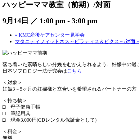
ハッピーママ教室（前期）/対面
9月14日 ／ 1:00 pm
-
3:00 pm
«
KMC産後ケアセンター見学会
マタニティフィットネス～ピラティス＆ビクス～/対面
»
落ち着いた素晴らしい分娩をむかえられるよう、妊娠中の過
日本ソフロロジー法研究会は
こちら
＜対象＞
妊娠3～5ヶ月の妊婦様と立合いを希望されるパートナーの方
＜持ち物＞
□ 母子健康手帳
□ 筆記用具
□ 現金3,000円(CDレンタル保証金として)
＜料金＞
無料