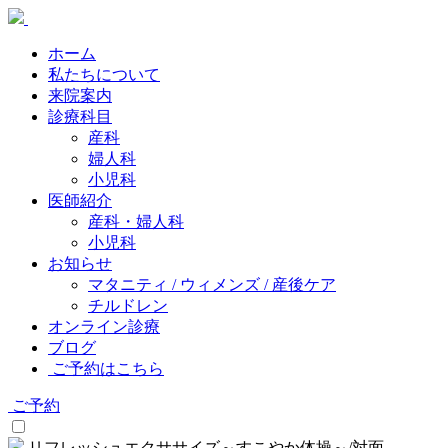
ホーム
私たちについて
来院案内
診療科目
産科
婦人科
小児科
医師紹介
産科・婦人科
小児科
お知らせ
マタニティ / ウィメンズ / 産後ケア
チルドレン
オンライン診療
ブログ
ご予約はこちら
ご予約
リフレッシュエクササイズ～すこやか体操～/対面