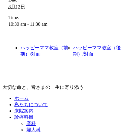
8月12日
Time:
10:30 am - 11:30 am
ハッピーママ教室（前
ハッピーママ教室（後
期）/対面
期）/対面
大切な命と、皆さまの一生に寄り添う
ホーム
私たちについて
来院案内
診療科目
産科
婦人科