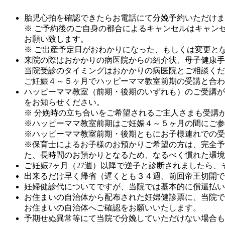
胎児心拍を確認できたらお電話にて分娩予約いただけま
※ ご予約後のご自身の都合によるキャンセルはキャン
お願い致します。
※ ご出産予定日がおわかりになった、もしくは変更と
来院の際はおかかりの病医院からの紹介状、母子健康手
当院受診のタイミングはおかかりの病医院とご相談くだ
ご妊娠４～５ヶ月でハッピーママ教室前期の受講と合わ
ハッピーママ教室（前期・後期のいずれも）のご受講が
をお知らせください。
※ 分娩時の立ち合いをご希望されるご主人さまも受講
※ハッピーママ教室前期はご妊娠４～５ヶ月の間にご参
※ハッピーママ教室前期・後期ともにお子様連れでの受
※保育士によるお子様のお預かりご希望の方は、完全予
た、長時間のお預かりとなるため、なるべく慣れた環境
ご妊娠7ヶ月（27週）以降で逆子と診断されましたら
出来るだけ早く帰省（遅くとも３４週、前回帝王切開で
妊婦健診代についてですが、当院では基本的に償還
お住まいの自治体から配布された妊婦健診票に、当院で
お住まいの自治体へご確認をお願いいたします。
予期せぬ異常等にて当院で分娩していただけない場合も