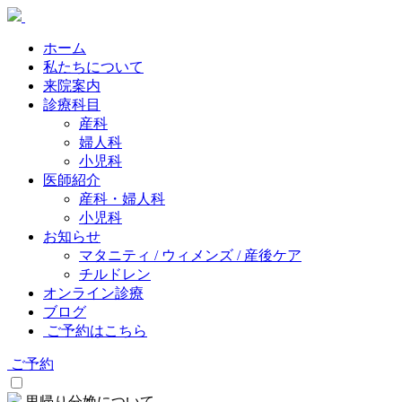
ホーム
私たちについて
来院案内
診療科目
産科
婦人科
小児科
医師紹介
産科・婦人科
小児科
お知らせ
マタニティ / ウィメンズ / 産後ケア
チルドレン
オンライン診療
ブログ
ご予約はこちら
ご予約
里帰り分娩について