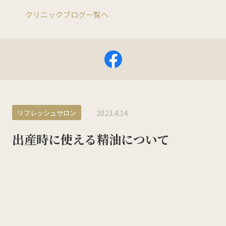
クリニックブログ一覧へ
KMC産後ケアセンター
0532-66-5143
ご予約についてはこちら
2023.4.14
リフレッシュサロン
出産時に使える精油について
ホーム
私たちについて
来院案内
診療科目