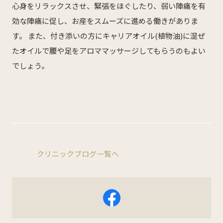
心身をリラックスさせ、緊張をほぐしたり、弱い陣痛を有
オフィシャルSNS
効な陣痛に促し、お産をスムーズに進める働きがありま
Facebook
Instagram
す。 また、付き添いの方にキャリアオイル(植物油)に混ぜ
たオイルで腰や足をアロママッサージしてもらうのもよい
採用について
でしょう。
リクルート・採用情報
クリニックブログ一覧へ