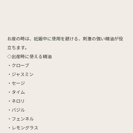
産科
婦人科
小児科
医師紹介
産科・婦人科
小児科
お産の時は、妊娠中に使用を避ける、刺激の強い精油が役
立ちます。
オンライン診療
◇出産時に使える精油
教室・イベント
・クローブ
・ジャスミン
クリニックブログ
・セージ
・タイム
・ネロリ
・バジル
・フェンネル
インフォメーション
・レモングラス
お知らせ