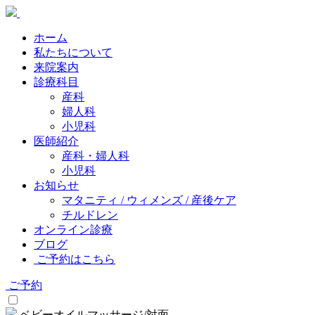
ホーム
私たちについて
来院案内
診療科目
産科
婦人科
小児科
医師紹介
産科・婦人科
小児科
お知らせ
マタニティ / ウィメンズ / 産後ケア
チルドレン
オンライン診療
ブログ
ご予約はこちら
ご予約
ベビーオイルマッサージ/対面