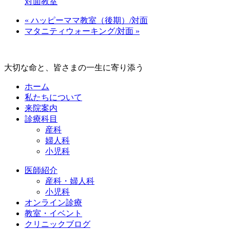
対面教室
«
ハッピーママ教室（後期）/対面
マタニティウォーキング/対面
»
大切な命と、皆さまの一生に寄り添う
ホーム
私たちについて
来院案内
診療科目
産科
婦人科
小児科
医師紹介
産科・婦人科
小児科
オンライン診療
教室・イベント
クリニックブログ