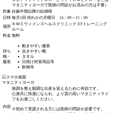
マタニティヨーガで医師の問診がお済みの方は不要）
対象
妊娠中期以降の妊婦様
日時
毎月1回 何れかの月曜日 14：00～15：00
ＫＭＣウィメンズヘルスクリニック３Fトレーニング
場所
ルーム
料金
無料
動きやすい服装
持ち
歩きやすい靴
物・
タオル
服装
日焼け対策用品等
飲物等
マタニティヨーガ
体調を整え順調な出産を迎えるために有効です。
心身共に快適になられ、より質の高いマタニティライ
フをお過ごしください。
内容
※初めて受講される方には医師の問診が必要です。