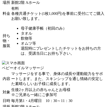
場所
新館2階 Aホール
有料
料金
各種共通チケット(1枚1,000円)を事前に受付にてご購入
お願い致します。
母子健康手帳（初回のみ）
タオル
持ち
飲物等
物・
オムツ等
服装
退院時にプレゼントしたチケットをお持ちの方
は、受講当日にお持ち下さい。
ベビーオイルマッサージ
マッサージをする事で、身体の成長や運動能力をサポ
内容
ートします。また、スキンシップを通し情緒の安定し
た素晴らしいお子様に成長します。
生後2ヶ月以上の赤ちゃんとお母様
対象
※ご兄弟も一緒にご参加可
日時
毎月第1・4月曜日 10：30～11：30
場所
新館2階 Aホール