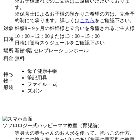
※お子様連れでのご受講はご遠慮いただいておりま
す。
※保育士によるお子様の預かりご希望の方は、完全予
約制にて承ります。詳しくは
こちら
をご確認下さい。
対象
妊娠8～9ヶ月の妊婦様と立合いを希望されるご主人様
10：00～12：00または13：00～15：00
日時
日程は随時スケジュールをご確認下さい
場所
新館3階 セレブレーションホール
料金
無料
母子健康手帳
持ち
筆記用具
物・
ファイル一式
服装
ズボン
ソフロロジー式ハッピーママ教室（育児編）
等身大の赤ちゃんのお人形を使って、抱っこの仕方、
おむつの換え方、おっぱいのあげ方等の実習型の教室