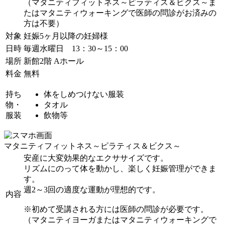
（マタニティフィットネス～ピラティス＆ビクス～ま
たはマタニティウォーキングで医師の問診がお済みの
方は不要）
対象
妊娠5ヶ月以降の妊婦様
日時
毎週水曜日 13：30～15：00
場所
新館2階 Aホール
料金
無料
持ち
体をしめつけない服装
物・
タオル
服装
飲物等
マタニティフィットネス～ピラティス＆ビクス～
安産に大変効果的なエクササイズです。
リズムにのって体を動かし、楽しく妊娠管理ができま
す。
週2～3回の適度な運動が理想的です。
内容
※初めて受講される方には医師の問診が必要です。
（マタニティヨーガまたはマタニティウォーキングで