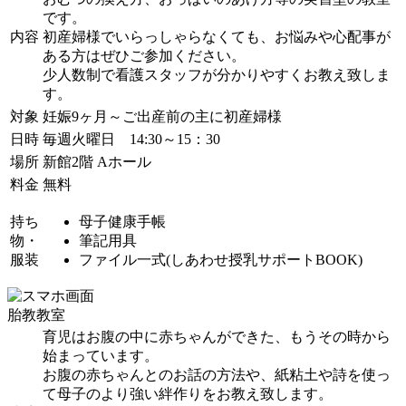
です。
内容
初産婦様でいらっしゃらなくても、お悩みや心配事が
ある方はぜひご参加ください。
少人数制で看護スタッフが分かりやすくお教え致しま
す。
対象
妊娠9ヶ月～ご出産前の主に初産婦様
日時
毎週火曜日 14:30～15：30
場所
新館2階 Aホール
料金
無料
持ち
母子健康手帳
物・
筆記用具
服装
ファイル一式(しあわせ授乳サポートBOOK)
胎教教室
育児はお腹の中に赤ちゃんができた、もうその時から
始まっています。
お腹の赤ちゃんとのお話の方法や、紙粘土や詩を使っ
て母子のより強い絆作りをお教え致します。