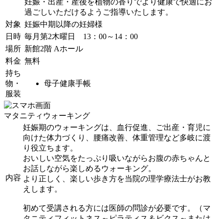
妊娠・出産・産後を植物の香りでより健康で快適にお
過ごしいただけるようご指導いたします。
対象
妊娠中期以降の妊婦様
日時
毎月第2木曜日 13：00～14：00
場所
新館2階 Aホール
料金
無料
持ち
物・
母子健康手帳
服装
マタニティウォーキング
妊娠期のウォーキングは、血行促進、ご出産・育児に
向けた体力づくり、腰痛改善、体重管理など多岐に渡
り役立ちます。
おいしい空気をたっぷり吸いながらお腹の赤ちゃんと
お話しながら楽しめるウォーキング。
内容
より正しく、楽しい歩き方を当院の理学療法士がお教
えします。
初めて受講される方には医師の問診が必要です。（マ
タニティフィットネス～ピラティス＆ビクス～または