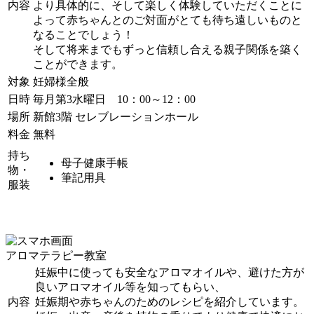
内容
より具体的に、そして楽しく体験していただくことに
よって赤ちゃんとのご対面がとても待ち遠しいものと
なることでしょう！
そして将来までもずっと信頼し合える親子関係を築く
ことができます。
対象
妊婦様全般
日時
毎月第3水曜日 10：00～12：00
場所
新館3階 セレブレーションホール
料金
無料
持ち
母子健康手帳
物・
筆記用具
服装
アロマテラピー教室
妊娠中に使っても安全なアロマオイルや、避けた方が
良いアロマオイル等を知ってもらい、
内容
妊娠期や赤ちゃんのためのレシピを紹介しています。