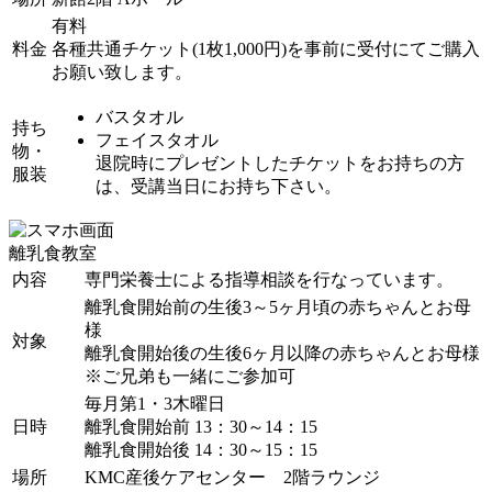
有料
料金
各種共通チケット(1枚1,000円)を事前に受付にてご購入
お願い致します。
バスタオル
持ち
フェイスタオル
物・
退院時にプレゼントしたチケットをお持ちの方
服装
は、受講当日にお持ち下さい。
離乳食教室
内容
専門栄養士による指導相談を行なっています。
離乳食開始前の生後3～5ヶ月頃の赤ちゃんとお母
様
対象
離乳食開始後の生後6ヶ月以降の赤ちゃんとお母様
※ご兄弟も一緒にご参加可
毎月第1・3木曜日
日時
離乳食開始前 13：30～14：15
離乳食開始後 14：30～15：15
場所
KMC産後ケアセンター 2階ラウンジ