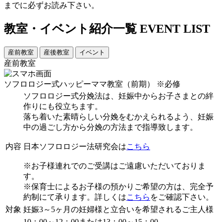
までに必ずお読み下さい。
教室・イベント紹介一覧
EVENT LIST
産前教室
産後教室
イベント
産前教室
ソフロロジー式ハッピーママ教室（前期）
※必修
ソフロロジー式分娩法は、妊娠中からお子さまとの絆
作りにも役立ちます。
落ち着いた素晴らしい分娩をむかえられるよう、妊娠
中の過ごし方から分娩の方法まで指導致します。
内容
日本ソフロロジー法研究会は
こちら
※お子様連れでのご受講はご遠慮いただいておりま
す。
※保育士によるお子様の預かりご希望の方は、完全予
約制にて承ります。詳しくは
こちら
をご確認下さい。
対象
妊娠3～5ヶ月の妊婦様と立合いを希望されるご主人様
10：00～12：00または13：00～15：00