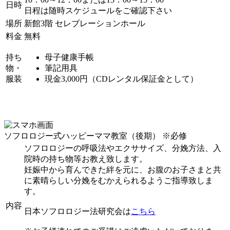
日時
日程は随時スケジュールをご確認下さい
場所
新館3階 セレブレーションホール
料金
無料
持ち
母子健康手帳
物・
筆記用具
服装
現金3,000円（CDレンタル保証金として）
ソフロロジー式ハッピーママ教室（後期）
※必修
ソフロロジーの呼吸法やエクササイズ、分娩方法、入
院時の持ち物等お教え致します。
妊娠中から育んできた絆を元に、お腹のお子さまと共
に素晴らしい分娩をむかえられるようご指導致しま
す。
内容
日本ソフロロジー法研究会は
こちら