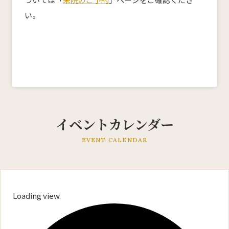
い。
産科
婦人科
小児科
医師紹介
産科・婦人科
小児科
オンライン診療
教室・イベント
イベントカレンダー
クリニックブログ
EVENT CALENDAR
Loading view.
インフォメーション
お知らせ