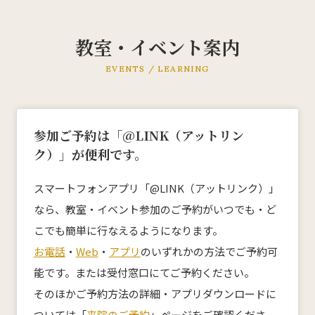
教室・イベント案内
KMC産後ケアセンター
EVENTS / LEARNING
0532-66-5143
ご予約についてはこちら
参加ご予約は「@LINK（アットリン
ク）」が便利です。
スマートフォンアプリ「@LINK（アットリンク）」
ホーム
なら、教室・イベント参加のご予約がいつでも・ど
こでも簡単に行なえるようになります。
私たちについて
お電話
・
Web
・
アプリ
のいずれかの方法でご予約可
能です。または受付窓口にてご予約ください。
来院案内
そのほかご予約方法の詳細・アプリダウンロードに
診療科目
ついては「
来院のご予約
」ページをご確認くださ