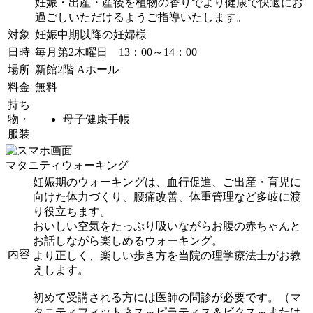
妊娠・出産・産後を植物の香りでより健康で快適にお
過ごしいただけるようご指導いたします。
対象
妊娠中期以降の妊婦様
日時
毎月第2木曜日 13：00～14：00
場所
新館2階 Aホール
料金
無料
持ち
物・
母子健康手帳
服装
マタニティウォーキング
妊娠期のウォーキングは、血行促進、ご出産・育児に
向けた体力づくり、腰痛改善、体重管理など多岐に渡
り役立ちます。
おいしい空気をたっぷり吸いながらお腹の赤ちゃんと
お話しながら楽しめるウォーキング。
内容
より正しく、楽しい歩き方を当院の理学療法士がお教
えします。
初めて受講される方には医師の問診が必要です。（マ
タニティフィットネス～ピラティス＆ビクス～または