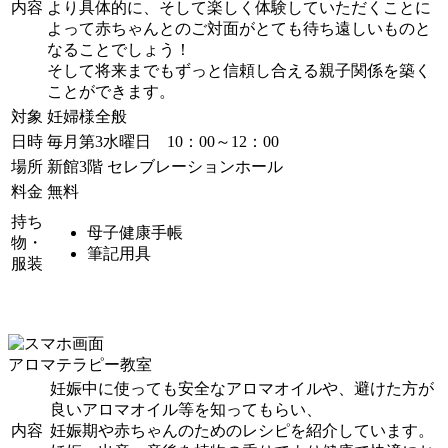
内容
より具体的に、そして楽しく体験していただくことに
よって赤ちゃんとのご対面がとても待ち遠しいものと
なることでしょう！
そして将来までもずっと信頼し合える親子関係を築く
ことができます。
対象
妊婦様全般
日時
毎月第3水曜日 10：00～12：00
場所
新館3階 セレブレーションホール
料金
無料
持ち
母子健康手帳
物・
筆記用具
服装
アロマテラピー教室
妊娠中に使っても安全なアロマオイルや、避けた方が
良いアロマオイル等を知ってもらい、
内容
妊娠期や赤ちゃんのためのレシピを紹介しています。