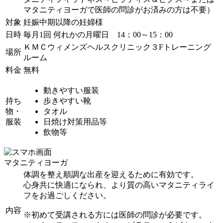
マタニティヨーガで医師の問診がお済みの方は不要）
対象
妊娠中期以降の妊婦様
日時
毎月1回 何れかの月曜日 14：00～15：00
ＫＭＣウィメンズヘルスクリニック３Fトレーニング
場所
ルーム
料金
無料
動きやすい服装
持ち
歩きやすい靴
物・
タオル
服装
日焼け対策用品等
飲物等
マタニティヨーガ
体調を整え順調な出産を迎えるために有効です。
心身共に快適になられ、より質の高いマタニティライ
フをお過ごしください。
内容
※初めて受講される方には医師の問診が必要です。