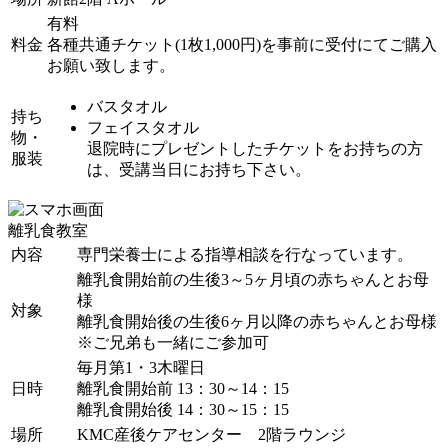
有料
料金
各種共通チケット(1枚1,000円)を事前に受付にてご購入
お願い致します。
バスタオル
持ち
フェイスタオル
物・
退院時にプレゼントしたチケットをお持ちの方
服装
は、受講当日にお持ち下さい。
離乳食教室
内容
専門栄養士による指導相談を行なっています。
離乳食開始前の生後3～5ヶ月頃の赤ちゃんとお母
様
対象
離乳食開始後の生後6ヶ月以降の赤ちゃんとお母様
※ご兄弟も一緒にご参加可
毎月第1・3木曜日
日時
離乳食開始前 13：30～14：15
離乳食開始後 14：30～15：15
場所
KMC産後ケアセンター 2階ラウンジ