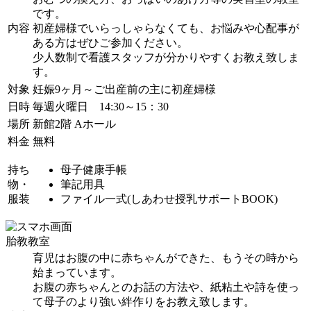
です。
内容
初産婦様でいらっしゃらなくても、お悩みや心配事が
ある方はぜひご参加ください。
少人数制で看護スタッフが分かりやすくお教え致しま
す。
対象
妊娠9ヶ月～ご出産前の主に初産婦様
日時
毎週火曜日 14:30～15：30
場所
新館2階 Aホール
料金
無料
持ち
母子健康手帳
物・
筆記用具
服装
ファイル一式(しあわせ授乳サポートBOOK)
胎教教室
育児はお腹の中に赤ちゃんができた、もうその時から
始まっています。
お腹の赤ちゃんとのお話の方法や、紙粘土や詩を使っ
て母子のより強い絆作りをお教え致します。