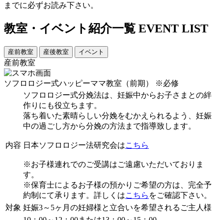
までに必ずお読み下さい。
教室・イベント紹介一覧
EVENT LIST
産前教室
産後教室
イベント
産前教室
ソフロロジー式ハッピーママ教室（前期）
※必修
ソフロロジー式分娩法は、妊娠中からお子さまとの絆
作りにも役立ちます。
落ち着いた素晴らしい分娩をむかえられるよう、妊娠
中の過ごし方から分娩の方法まで指導致します。
内容
日本ソフロロジー法研究会は
こちら
※お子様連れでのご受講はご遠慮いただいておりま
す。
※保育士によるお子様の預かりご希望の方は、完全予
約制にて承ります。詳しくは
こちら
をご確認下さい。
対象
妊娠3～5ヶ月の妊婦様と立合いを希望されるご主人様
10：00～12：00または13：00～15：00