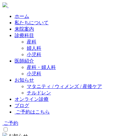
ホーム
私たちについて
来院案内
診療科目
産科
婦人科
小児科
医師紹介
産科・婦人科
小児科
お知らせ
マタニティ / ウィメンズ / 産後ケア
チルドレン
オンライン診療
ブログ
ご予約はこちら
ご予約
お知らせ