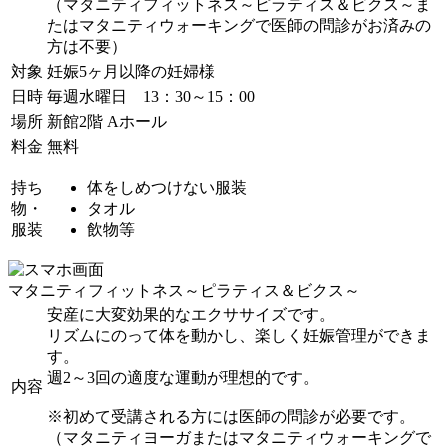
（マタニティフィットネス～ピラティス＆ビクス～ま
たはマタニティウォーキングで医師の問診がお済みの
方は不要）
対象
妊娠5ヶ月以降の妊婦様
日時
毎週水曜日 13：30～15：00
場所
新館2階 Aホール
料金
無料
持ち
体をしめつけない服装
物・
タオル
服装
飲物等
マタニティフィットネス～ピラティス＆ビクス～
安産に大変効果的なエクササイズです。
リズムにのって体を動かし、楽しく妊娠管理ができま
す。
週2～3回の適度な運動が理想的です。
内容
※初めて受講される方には医師の問診が必要です。
（マタニティヨーガまたはマタニティウォーキングで