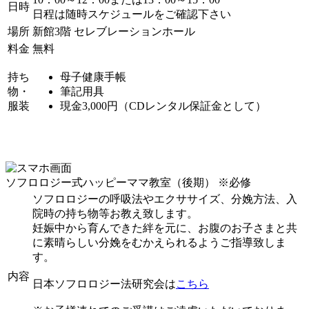
日時
日程は随時スケジュールをご確認下さい
場所
新館3階 セレブレーションホール
料金
無料
持ち
母子健康手帳
物・
筆記用具
服装
現金3,000円（CDレンタル保証金として）
ソフロロジー式ハッピーママ教室（後期）
※必修
ソフロロジーの呼吸法やエクササイズ、分娩方法、入
院時の持ち物等お教え致します。
妊娠中から育んできた絆を元に、お腹のお子さまと共
に素晴らしい分娩をむかえられるようご指導致しま
す。
内容
日本ソフロロジー法研究会は
こちら