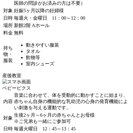
医師の問診がお済みの方は不要）
対象
妊娠5ヶ月以降の妊婦様
日時
毎週火・金曜日 11：00～12：00
場所
新館2階 Aホール
料金
無料
動きやすい服装
持ち
タオル
物・
飲物等
服装
室内シューズ
産後教室
ベビービクス
音楽に合わせて、体を受動的に動かすことに始まり、
内容
赤ちゃん自身の機能的な乳幼児の心身の発育機能によ
い刺激を与える運動です。
生後2ヶ月～6ヶ月の赤ちゃんとお母様
対象
※ご兄弟も一緒にご参加可
日時
毎週火曜日 12：45～13：45