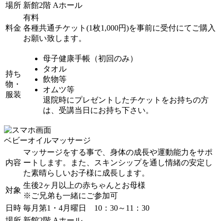
場所
新館2階 Aホール
有料
料金
各種共通チケット(1枚1,000円)を事前に受付にてご購入
お願い致します。
母子健康手帳（初回のみ）
タオル
持ち
飲物等
物・
オムツ等
服装
退院時にプレゼントしたチケットをお持ちの方
は、受講当日にお持ち下さい。
ベビーオイルマッサージ
マッサージをする事で、身体の成長や運動能力をサポ
内容
ートします。また、スキンシップを通し情緒の安定し
た素晴らしいお子様に成長します。
生後2ヶ月以上の赤ちゃんとお母様
対象
※ご兄弟も一緒にご参加可
日時
毎月第1・4月曜日 10：30～11：30
場所
新館2階 Aホール