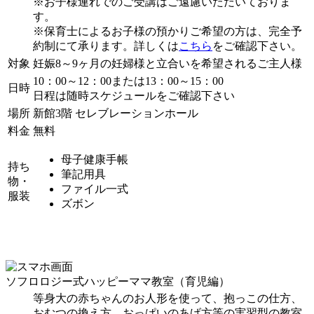
※お子様連れでのご受講はご遠慮いただいておりま
す。
※保育士によるお子様の預かりご希望の方は、完全予
約制にて承ります。詳しくは
こちら
をご確認下さい。
対象
妊娠8～9ヶ月の妊婦様と立合いを希望されるご主人様
10：00～12：00または13：00～15：00
日時
日程は随時スケジュールをご確認下さい
場所
新館3階 セレブレーションホール
料金
無料
母子健康手帳
持ち
筆記用具
物・
ファイル一式
服装
ズボン
ソフロロジー式ハッピーママ教室（育児編）
等身大の赤ちゃんのお人形を使って、抱っこの仕方、
おむつの換え方、おっぱいのあげ方等の実習型の教室