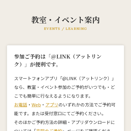
教室・イベント案内
KMC産後ケアセンター
EVENTS / LEARNING
0532-66-5143
ご予約についてはこちら
参加ご予約は「@LINK（アットリン
ク）」が便利です。
スマートフォンアプリ「@LINK（アットリンク）」
ホーム
なら、教室・イベント参加のご予約がいつでも・ど
こでも簡単に行なえるようになります。
私たちについて
お電話
・
Web
・
アプリ
のいずれかの方法でご予約可
能です。または受付窓口にてご予約ください。
来院案内
そのほかご予約方法の詳細・アプリダウンロードに
診療科目
ついては「
来院のご予約
」ページをご確認くださ