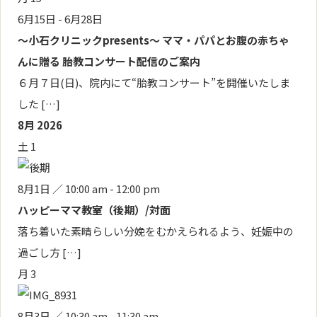
6月15日
-
6月28日
～小石クリニックpresents～ ママ・パパとお腹の赤ちゃ
んに贈る 胎教コンサート配信のご案内
６月７日(日)、院内にて“胎教コンサート”を開催いたしま
した […]
8月 2026
土
1
8月1日 ／ 10:00 am
-
12:00 pm
ハッピーママ教室（後期）/対面
落ち着いた素晴らしい分娩をむかえられるよう、妊娠中の
過ごし方 […]
月
3
8月3日 ／ 10:30 am
-
11:30 am