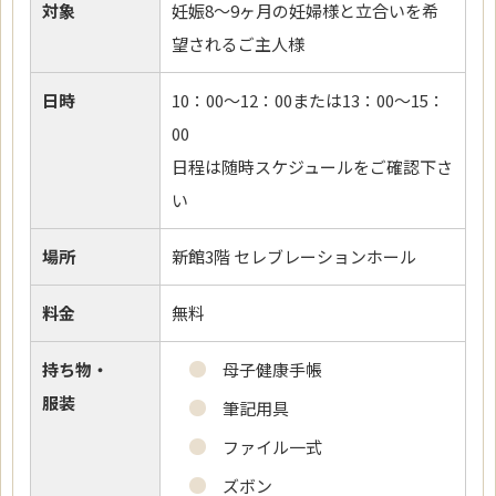
対象
妊娠8～9ヶ月の妊婦様と立合いを希
望されるご主人様
日時
10：00～12：00または13：00～15：
00
日程は随時スケジュールをご確認下さ
い
場所
新館3階 セレブレーションホール
料金
無料
持ち物・
母子健康手帳
服装
筆記用具
ファイル一式
ズボン