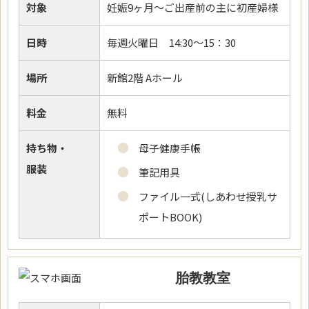
対象
妊娠9ヶ月～ご出産前の主に初産婦様
日時
毎週火曜日 14:30～15：30
場所
新館2階 Aホール
料金
無料
持ち物・
母子健康手帳
服装
筆記用具
ファイル一式(しあわせ授乳サ
ポートBOOK)
胎教教室