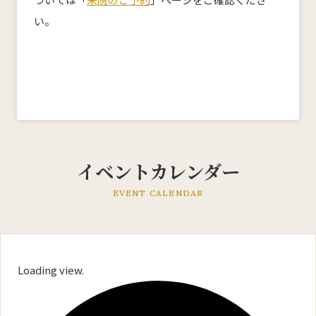
い。
産科
婦人科
小児科
医師紹介
産科・婦人科
小児科
オンライン診療
教室・イベント
イベントカレンダー
クリニックブログ
EVENT CALENDAR
Loading view.
インフォメーション
お知らせ