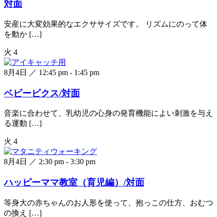
対面
安産に大変効果的なエクササイズです。 リズムにのって体
を動か […]
火
4
8月4日 ／ 12:45 pm
-
1:45 pm
ベビービクス/対面
音楽に合わせて、乳幼児の心身の発育機能によい刺激を与え
る運動 […]
火
4
8月4日 ／ 2:30 pm
-
3:30 pm
ハッピーママ教室（育児編）/対面
等身大の赤ちゃんのお人形を使って、抱っこの仕方、おむつ
の換え […]