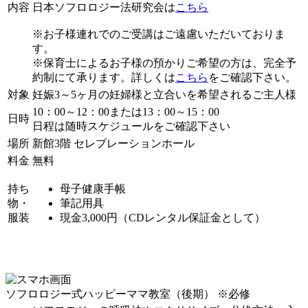
内容
日本ソフロロジー法研究会は
こちら
※お子様連れでのご受講はご遠慮いただいておりま
す。
※保育士によるお子様の預かりご希望の方は、完全予
約制にて承ります。詳しくは
こちら
をご確認下さい。
対象
妊娠3～5ヶ月の妊婦様と立合いを希望されるご主人様
10：00～12：00または13：00～15：00
日時
日程は随時スケジュールをご確認下さい
場所
新館3階 セレブレーションホール
料金
無料
持ち
母子健康手帳
物・
筆記用具
服装
現金3,000円（CDレンタル保証金として）
ソフロロジー式ハッピーママ教室（後期）
※必修