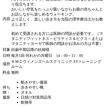
り役立ちます。
おいしい空気をたっぷり吸いながらお腹の赤ちゃんと
お話しながら楽しめるウォーキング。
内容
より正しく、楽しい歩き方を当院の理学療法士がお教
えします。
初めて受講される方には医師の問診が必要です。（マ
タニティフィットネス～ピラティス＆ビクス～または
マタニティヨーガで医師の問診がお済みの方は不要）
対象
妊娠中期以降の妊婦様
日時
毎月1回 何れかの月曜日 14：00～15：00
ＫＭＣウィメンズヘルスクリニック３Fトレーニング
場所
ルーム
料金
無料
動きやすい服装
持ち
歩きやすい靴
物・
タオル
服装
日焼け対策用品等
飲物等