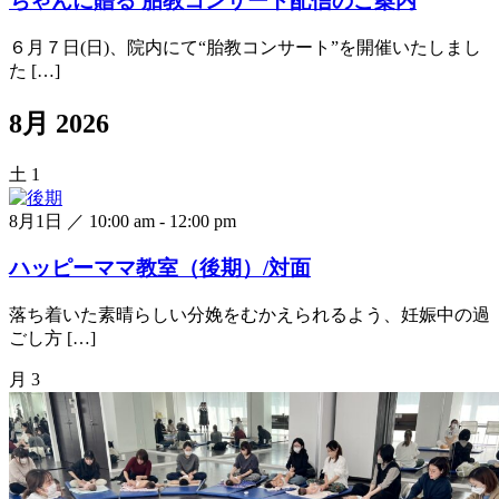
ちゃんに贈る 胎教コンサート配信のご案内
６月７日(日)、院内にて“胎教コンサート”を開催いたしまし
た […]
8月 2026
土
1
8月1日 ／ 10:00 am
-
12:00 pm
ハッピーママ教室（後期）/対面
落ち着いた素晴らしい分娩をむかえられるよう、妊娠中の過
ごし方 […]
月
3