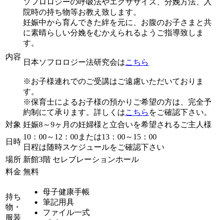
ソフロロジーの呼吸法やエクササイズ、分娩方法、入
院時の持ち物等お教え致します。
妊娠中から育んできた絆を元に、お腹のお子さまと共
に素晴らしい分娩をむかえられるようご指導致しま
す。
内容
日本ソフロロジー法研究会は
こちら
※お子様連れでのご受講はご遠慮いただいておりま
す。
※保育士によるお子様の預かりご希望の方は、完全予
約制にて承ります。詳しくは
こちら
をご確認下さい。
対象
妊娠8～9ヶ月の妊婦様と立合いを希望されるご主人様
10：00～12：00または13：00～15：00
日時
日程は随時スケジュールをご確認下さい
場所
新館3階 セレブレーションホール
料金
無料
母子健康手帳
持ち
筆記用具
物・
ファイル一式
服装