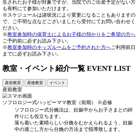
生されたお子様が対象ですが、当院でのご出産予定がない方
も有料にて参加いただけます。
※スケジュールは諸状況により変更になることもありますの
で、ご不明な点などございましたら受付にてお問い合わせく
ださい。
※
教室参加時の保育士によるお子様の預かりをご希望の方へ
ご予約前に必ずお読み下さい。
※
教室参加時のキッズルームをご予約された方へ
ご利用前日
までに必ずお読み下さい。
教室・イベント紹介一覧
EVENT LIST
産前教室
産後教室
イベント
産前教室
ソフロロジー式ハッピーママ教室（前期）
※必修
ソフロロジー式分娩法は、妊娠中からお子さまとの絆
作りにも役立ちます。
落ち着いた素晴らしい分娩をむかえられるよう、妊娠
中の過ごし方から分娩の方法まで指導致します。