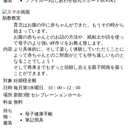
服装
ファイル一式(しあわせ授乳サポートBOOK)
胎教教室
育児はお腹の中に赤ちゃんができた、もうその時から
始まっています。
お腹の赤ちゃんとのお話の方法や、紙粘土や詩を使っ
て母子のより強い絆作りをお教え致します。
内容
より具体的に、そして楽しく体験していただくことに
よって赤ちゃんとのご対面がとても待ち遠しいものと
なることでしょう！
そして将来までもずっと信頼し合える親子関係を築く
ことができます。
対象
妊婦様全般
日時
毎月第3水曜日 10：00～12：00
場所
新館3階 セレブレーションホール
料金
無料
持ち
母子健康手帳
物・
筆記用具
服装