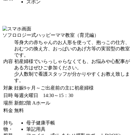
ズボン
ソフロロジー式ハッピーママ教室（育児編）
等身大の赤ちゃんのお人形を使って、抱っこの仕方、
おむつの換え方、おっぱいのあげ方等の実習型の教室
です。
内容
初産婦様でいらっしゃらなくても、お悩みや心配事が
ある方はぜひご参加ください。
少人数制で看護スタッフが分かりやすくお教え致しま
す。
対象
妊娠9ヶ月～ご出産前の主に初産婦様
日時
毎週火曜日 14:30～15：30
場所
新館2階 Aホール
料金
無料
持ち
母子健康手帳
物・
筆記用具