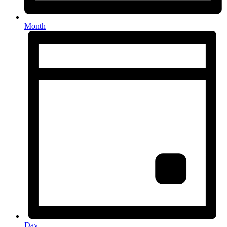
Month
Day