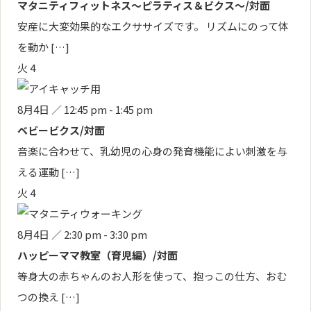
マタニティフィットネス～ピラティス＆ビクス～/対面
安産に大変効果的なエクササイズです。 リズムにのって体
を動か […]
火
4
8月4日 ／ 12:45 pm
-
1:45 pm
ベビービクス/対面
音楽に合わせて、乳幼児の心身の発育機能によい刺激を与
える運動 […]
火
4
8月4日 ／ 2:30 pm
-
3:30 pm
ハッピーママ教室（育児編）/対面
等身大の赤ちゃんのお人形を使って、抱っこの仕方、おむ
つの換え […]