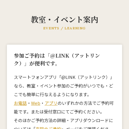
教室・イベント案内
KMC産後ケアセンター
EVENTS / LEARNING
0532-66-5143
ご予約についてはこちら
参加ご予約は「@LINK（アットリン
ク）」が便利です。
スマートフォンアプリ「@LINK（アットリンク）」
ホーム
なら、教室・イベント参加のご予約がいつでも・ど
こでも簡単に行なえるようになります。
私たちについて
お電話
・
Web
・
アプリ
のいずれかの方法でご予約可
能です。または受付窓口にてご予約ください。
来院案内
そのほかご予約方法の詳細・アプリダウンロードに
診療科目
ついては「
来院のご予約
」ページをご確認くださ