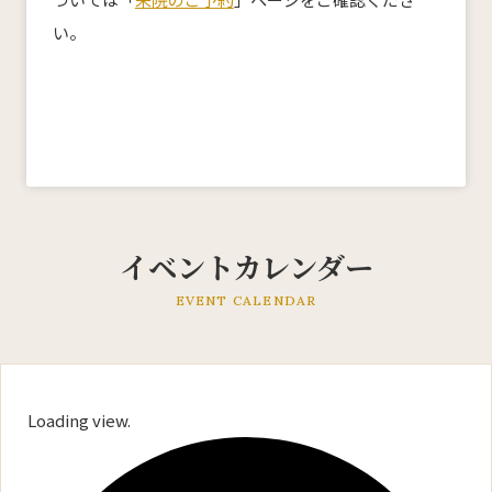
い。
産科
婦人科
小児科
医師紹介
産科・婦人科
小児科
オンライン診療
教室・イベント
イベントカレンダー
クリニックブログ
EVENT CALENDAR
Loading view.
インフォメーション
お知らせ