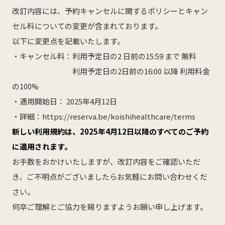
改訂内容には、予約キャンセルに関するポリシーとキャン
産科
婦人科
小児科
セル料についての変更が含まれております。
医師紹介
以下に変更点を記載いたします。
・キャンセル料：利用予定日の2 日前の15:59 まで 無料
産科・婦人科
小児科
利用予定日の2日前の16:00 以降 利用料金
オンライン診療
の100%
・適用開始日： 2025年4月12日
教室・イベント
・詳細：https://reserva.be/koishihealthcare/terms
新しい利用規約は、2025年4月12日以降のすべてのご予約
クリニックブログ
に適用されます。
お手数をおかけいたしますが、改訂内容をご確認いただ
き、ご不明点がございましたらお気軽にお問い合わせくだ
さい。
インフォメーション
何卒ご理解とご協力を賜りますようお願い申し上げます。
お知らせ