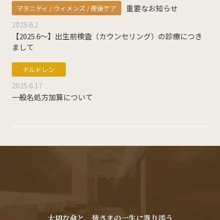
重要なお知らせ
マタニティ / ウィメンズ / 産後ケア
産科
婦人科
小児科
2025.6.2
【2025.6～】出生前検査（カウンセリング）の診療につき
医師紹介
まして
産科・婦人科
小児科
チルドレン
オンライン診療
2025.6.17
一般名処方加算について
教室・イベント
クリニックブログ
インフォメーション
お知らせ
大切な命と、皆さまの一生に寄り添う