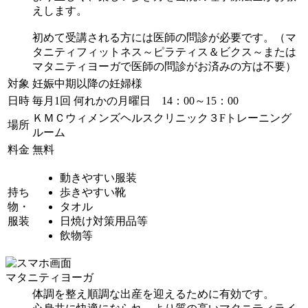
えします。
初めて受講される方には医師の問診が必要です。（マ
タニティフィットネス～ピラティス＆ビクス～または
マタニティヨーガで医師の問診がお済みの方は不要）
対象
妊娠中期以降の妊婦様
日時
毎月1回 何れかの月曜日 14：00～15：00
ＫＭＣウィメンズヘルスクリニック３Fトレーニング
場所
ルーム
料金
無料
動きやすい服装
持ち
歩きやすい靴
物・
タオル
服装
日焼け対策用品等
飲物等
マタニティヨーガ
体調を整え順調な出産を迎えるために有効です。