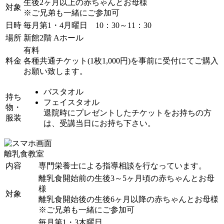
生後2ヶ月以上の赤ちゃんとお母様
対象
※ご兄弟も一緒にご参加可
日時
毎月第1・4月曜日 10：30～11：30
場所
新館2階 Aホール
有料
料金
各種共通チケット(1枚1,000円)を事前に受付にてご購入
お願い致します。
バスタオル
持ち
フェイスタオル
物・
退院時にプレゼントしたチケットをお持ちの方
服装
は、受講当日にお持ち下さい。
離乳食教室
内容
専門栄養士による指導相談を行なっています。
離乳食開始前の生後3～5ヶ月頃の赤ちゃんとお母
様
対象
離乳食開始後の生後6ヶ月以降の赤ちゃんとお母様
※ご兄弟も一緒にご参加可
毎月第1・3木曜日