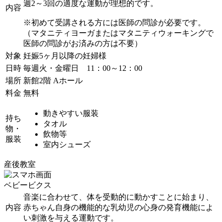
週2～3回の適度な運動が理想的です。
内容
※初めて受講される方には医師の問診が必要です。
（マタニティヨーガまたはマタニティウォーキングで
医師の問診がお済みの方は不要）
対象
妊娠5ヶ月以降の妊婦様
日時
毎週火・金曜日 11：00～12：00
場所
新館2階 Aホール
料金
無料
動きやすい服装
持ち
タオル
物・
飲物等
服装
室内シューズ
産後教室
ベビービクス
音楽に合わせて、体を受動的に動かすことに始まり、
内容
赤ちゃん自身の機能的な乳幼児の心身の発育機能によ
い刺激を与える運動です。