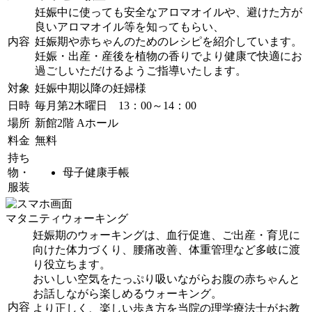
妊娠中に使っても安全なアロマオイルや、避けた方が
良いアロマオイル等を知ってもらい、
内容
妊娠期や赤ちゃんのためのレシピを紹介しています。
妊娠・出産・産後を植物の香りでより健康で快適にお
過ごしいただけるようご指導いたします。
対象
妊娠中期以降の妊婦様
日時
毎月第2木曜日 13：00～14：00
場所
新館2階 Aホール
料金
無料
持ち
物・
母子健康手帳
服装
マタニティウォーキング
妊娠期のウォーキングは、血行促進、ご出産・育児に
向けた体力づくり、腰痛改善、体重管理など多岐に渡
り役立ちます。
おいしい空気をたっぷり吸いながらお腹の赤ちゃんと
お話しながら楽しめるウォーキング。
内容
より正しく、楽しい歩き方を当院の理学療法士がお教