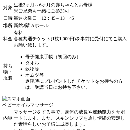
生後2ヶ月～6ヶ月の赤ちゃんとお母様
対象
※ご兄弟も一緒にご参加可
日時
毎週火曜日 12：45～13：45
場所
新館2階 Aホール
有料
料金
各種共通チケット(1枚1,000円)を事前に受付にてご購入
お願い致します。
母子健康手帳（初回のみ）
タオル
持ち
飲物等
物・
オムツ等
服装
退院時にプレゼントしたチケットをお持ちの方
は、受講当日にお持ち下さい。
ベビーオイルマッサージ
マッサージをする事で、身体の成長や運動能力をサポ
内容
ートします。また、スキンシップを通し情緒の安定し
た素晴らしいお子様に成長します。