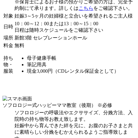
※保育士によるお子様の預かりご希望の方は、完全予
約制にて承ります。詳しくは
こちら
をご確認下さい。
対象
妊娠3～5ヶ月の妊婦様と立合いを希望されるご主人様
10：00～12：00または13：00～15：00
日時
日程は随時スケジュールをご確認下さい
場所
新館3階 セレブレーションホール
料金
無料
持ち
母子健康手帳
物・
筆記用具
服装
現金3,000円（CDレンタル保証金として）
ソフロロジー式ハッピーママ教室（後期）
※必修
ソフロロジーの呼吸法やエクササイズ、分娩方法、入
院時の持ち物等お教え致します。
妊娠中から育んできた絆を元に、お腹のお子さまと共
に素晴らしい分娩をむかえられるようご指導致しま