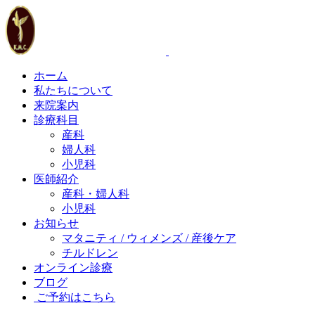
ホーム
私たちについて
来院案内
診療科目
産科
婦人科
小児科
医師紹介
産科・婦人科
小児科
お知らせ
マタニティ / ウィメンズ / 産後ケア
チルドレン
オンライン診療
ブログ
ご予約はこちら