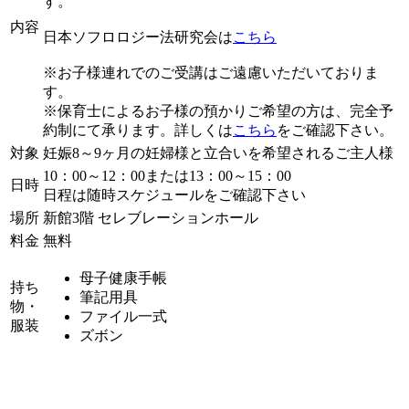
す。
内容
日本ソフロロジー法研究会は
こちら
※お子様連れでのご受講はご遠慮いただいておりま
す。
※保育士によるお子様の預かりご希望の方は、完全予
約制にて承ります。詳しくは
こちら
をご確認下さい。
対象
妊娠8～9ヶ月の妊婦様と立合いを希望されるご主人様
10：00～12：00または13：00～15：00
日時
日程は随時スケジュールをご確認下さい
場所
新館3階 セレブレーションホール
料金
無料
母子健康手帳
持ち
筆記用具
物・
ファイル一式
服装
ズボン