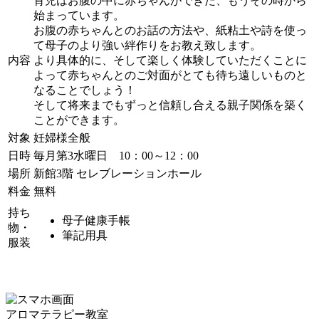
育児はお腹の中に赤ちゃんができた、もうその時から
始まっています。
お腹の赤ちゃんとのお話の方法や、紙粘土や詩を使っ
て母子のより強い絆作りをお教え致します。
内容
より具体的に、そして楽しく体験していただくことに
よって赤ちゃんとのご対面がとても待ち遠しいものと
なることでしょう！
そして将来までもずっと信頼し合える親子関係を築く
ことができます。
対象
妊婦様全般
日時
毎月第3水曜日 10：00～12：00
場所
新館3階 セレブレーションホール
料金
無料
持ち
母子健康手帳
物・
筆記用具
服装
アロマテラピー教室