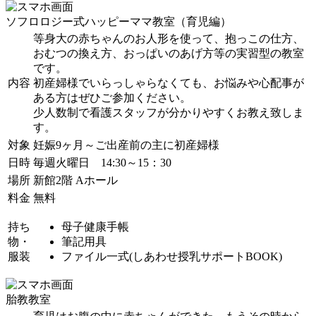
ソフロロジー式ハッピーママ教室（育児編）
等身大の赤ちゃんのお人形を使って、抱っこの仕方、
おむつの換え方、おっぱいのあげ方等の実習型の教室
です。
内容
初産婦様でいらっしゃらなくても、お悩みや心配事が
ある方はぜひご参加ください。
少人数制で看護スタッフが分かりやすくお教え致しま
す。
対象
妊娠9ヶ月～ご出産前の主に初産婦様
日時
毎週火曜日 14:30～15：30
場所
新館2階 Aホール
料金
無料
持ち
母子健康手帳
物・
筆記用具
服装
ファイル一式(しあわせ授乳サポートBOOK)
胎教教室