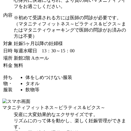
心身共に快適になられ、より質の高いマタニティライ
フをお過ごしください。
内容
※初めて受講される方には医師の問診が必要です。
（マタニティフィットネス～ピラティス＆ビクス～ま
たはマタニティウォーキングで医師の問診がお済みの
方は不要）
対象
妊娠5ヶ月以降の妊婦様
日時
毎週水曜日 13：30～15：00
場所
新館2階 Aホール
料金
無料
持ち
体をしめつけない服装
物・
タオル
服装
飲物等
マタニティフィットネス～ピラティス＆ビクス～
安産に大変効果的なエクササイズです。
リズムにのって体を動かし、楽しく妊娠管理ができま
す。