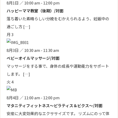
8月1日 ／ 10:00 am
-
12:00 pm
ハッピーママ教室（後期）/対面
落ち着いた素晴らしい分娩をむかえられるよう、妊娠中の
過ごし方 […]
月
3
8月3日 ／ 10:30 am
-
11:30 am
ベビーオイルマッサージ/対面
マッサージをする事で、身体の成長や運動能力をサポート
します。 […]
火
4
8月4日 ／ 11:00 am
-
12:00 pm
マタニティフィットネス～ピラティス＆ビクス～/対面
安産に大変効果的なエクササイズです。 リズムにのって体