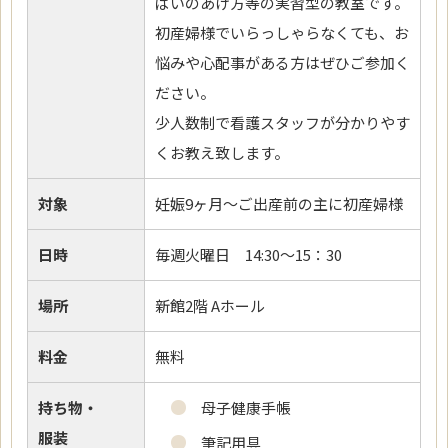
ぱいのあげ方等の実習型の教室です。
初産婦様でいらっしゃらなくても、お
悩みや心配事がある方はぜひご参加く
ださい。
少人数制で看護スタッフが分かりやす
くお教え致します。
対象
妊娠9ヶ月～ご出産前の主に初産婦様
日時
毎週火曜日 14:30～15：30
場所
新館2階 Aホール
料金
無料
持ち物・
母子健康手帳
服装
筆記用具