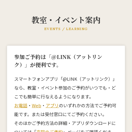
教室・イベント案内
KMC産後ケアセンター
EVENTS / LEARNING
0532-66-5143
ご予約についてはこちら
参加ご予約は「@LINK（アットリン
ク）」が便利です。
スマートフォンアプリ「@LINK（アットリンク）」
ホーム
なら、教室・イベント参加のご予約がいつでも・ど
こでも簡単に行なえるようになります。
私たちについて
お電話
・
Web
・
アプリ
のいずれかの方法でご予約可
能です。または受付窓口にてご予約ください。
来院案内
そのほかご予約方法の詳細・アプリダウンロードに
診療科目
ついては「
来院のご予約
」ページをご確認くださ