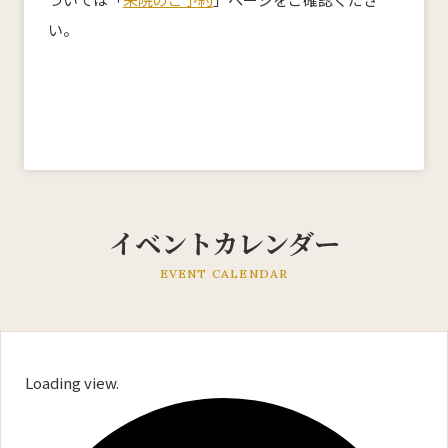
い。
産科
婦人科
小児科
医師紹介
産科・婦人科
小児科
オンライン診療
教室・イベント
イベントカレンダー
クリニックブログ
EVENT CALENDAR
Loading view.
インフォメーション
お知らせ