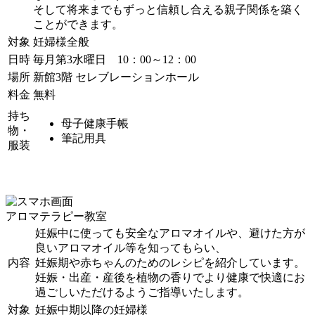
そして将来までもずっと信頼し合える親子関係を築く
ことができます。
対象
妊婦様全般
日時
毎月第3水曜日 10：00～12：00
場所
新館3階 セレブレーションホール
料金
無料
持ち
母子健康手帳
物・
筆記用具
服装
アロマテラピー教室
妊娠中に使っても安全なアロマオイルや、避けた方が
良いアロマオイル等を知ってもらい、
内容
妊娠期や赤ちゃんのためのレシピを紹介しています。
妊娠・出産・産後を植物の香りでより健康で快適にお
過ごしいただけるようご指導いたします。
対象
妊娠中期以降の妊婦様