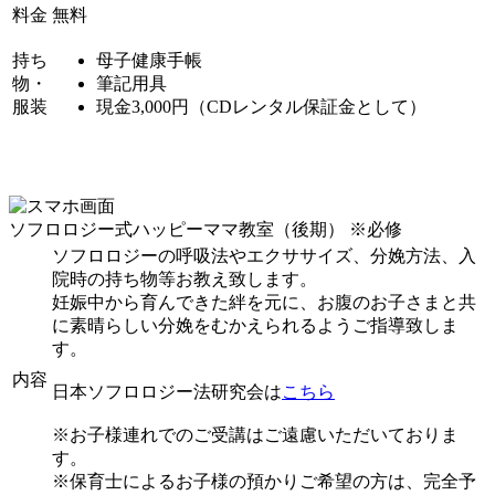
料金
無料
持ち
母子健康手帳
物・
筆記用具
服装
現金3,000円（CDレンタル保証金として）
ソフロロジー式ハッピーママ教室（後期）
※必修
ソフロロジーの呼吸法やエクササイズ、分娩方法、入
院時の持ち物等お教え致します。
妊娠中から育んできた絆を元に、お腹のお子さまと共
に素晴らしい分娩をむかえられるようご指導致しま
す。
内容
日本ソフロロジー法研究会は
こちら
※お子様連れでのご受講はご遠慮いただいておりま
す。
※保育士によるお子様の預かりご希望の方は、完全予