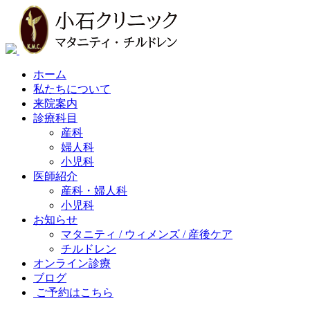
ホーム
私たちについて
来院案内
診療科目
産科
婦人科
小児科
医師紹介
産科・婦人科
小児科
お知らせ
マタニティ / ウィメンズ / 産後ケア
チルドレン
オンライン診療
ブログ
ご予約はこちら