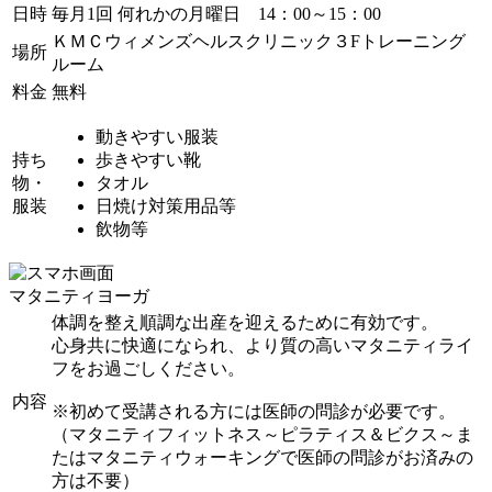
日時
毎月1回 何れかの月曜日 14：00～15：00
ＫＭＣウィメンズヘルスクリニック３Fトレーニング
場所
ルーム
料金
無料
動きやすい服装
持ち
歩きやすい靴
物・
タオル
服装
日焼け対策用品等
飲物等
マタニティヨーガ
体調を整え順調な出産を迎えるために有効です。
心身共に快適になられ、より質の高いマタニティライ
フをお過ごしください。
内容
※初めて受講される方には医師の問診が必要です。
（マタニティフィットネス～ピラティス＆ビクス～ま
たはマタニティウォーキングで医師の問診がお済みの
方は不要）