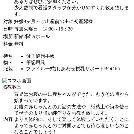
ある方はぜひご参加ください。
少人数制で看護スタッフが分かりやすくお教え致しま
す。
対象
妊娠9ヶ月～ご出産前の主に初産婦様
日時
毎週火曜日 14:30～15：30
場所
新館2階 Aホール
料金
無料
持ち
母子健康手帳
物・
筆記用具
服装
ファイル一式(しあわせ授乳サポートBOOK)
胎教教室
育児はお腹の中に赤ちゃんができた、もうその時から
始まっています。
お腹の赤ちゃんとのお話の方法や、紙粘土や詩を使っ
て母子のより強い絆作りをお教え致します。
内容
より具体的に、そして楽しく体験していただくことに
よって赤ちゃんとのご対面がとても待ち遠しいものと
なることでしょう！