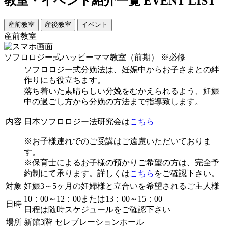
教室・イベント紹介一覧
EVENT LIST
産前教室
産後教室
イベント
産前教室
ソフロロジー式ハッピーママ教室（前期）
※必修
ソフロロジー式分娩法は、妊娠中からお子さまとの絆
作りにも役立ちます。
落ち着いた素晴らしい分娩をむかえられるよう、妊娠
中の過ごし方から分娩の方法まで指導致します。
内容
日本ソフロロジー法研究会は
こちら
※お子様連れでのご受講はご遠慮いただいておりま
す。
※保育士によるお子様の預かりご希望の方は、完全予
約制にて承ります。詳しくは
こちら
をご確認下さい。
対象
妊娠3～5ヶ月の妊婦様と立合いを希望されるご主人様
10：00～12：00または13：00～15：00
日時
日程は随時スケジュールをご確認下さい
場所
新館3階 セレブレーションホール