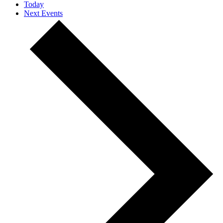
Today
Next
Events