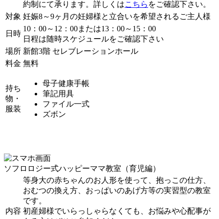
約制にて承ります。詳しくは
こちら
をご確認下さい。
対象
妊娠8～9ヶ月の妊婦様と立合いを希望されるご主人様
10：00～12：00または13：00～15：00
日時
日程は随時スケジュールをご確認下さい
場所
新館3階 セレブレーションホール
料金
無料
母子健康手帳
持ち
筆記用具
物・
ファイル一式
服装
ズボン
ソフロロジー式ハッピーママ教室（育児編）
等身大の赤ちゃんのお人形を使って、抱っこの仕方、
おむつの換え方、おっぱいのあげ方等の実習型の教室
です。
内容
初産婦様でいらっしゃらなくても、お悩みや心配事が