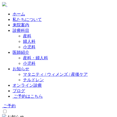
ホーム
私たちについて
来院案内
診療科目
産科
婦人科
小児科
医師紹介
産科・婦人科
小児科
お知らせ
マタニティ / ウィメンズ / 産後ケア
チルドレン
オンライン診療
ブログ
ご予約はこちら
ご予約
お知らせ