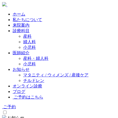
ホーム
私たちについて
来院案内
診療科目
産科
婦人科
小児科
医師紹介
産科・婦人科
小児科
お知らせ
マタニティ / ウィメンズ / 産後ケア
チルドレン
オンライン診療
ブログ
ご予約はこちら
ご予約
お知らせ